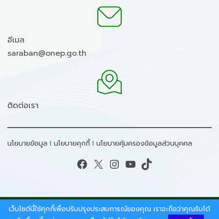
อีเมล
saraban@onep.go.th
ติดต่อเรา
นโยบายข้อมูล
I
นโยบายคุกกี้
I
นโยบายคุ้มครองข้อมูลส่วนบุคคล
Facebook
X
Instagram
YouTube
TikTok
เว็บไซต์นี้ใช้คุกกี้เพื่อปรับปรุงประสบการณ์ของคุณ เราจะถือว่าคุณรับได้
สงวนลิขสิทธิ์ © 2026 - สำนักงานนโยบายและแผน