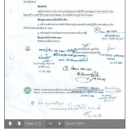
Page
1
/
5
Zoom
100%