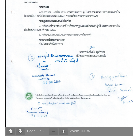
Page
1
/
5
Zoom
100%