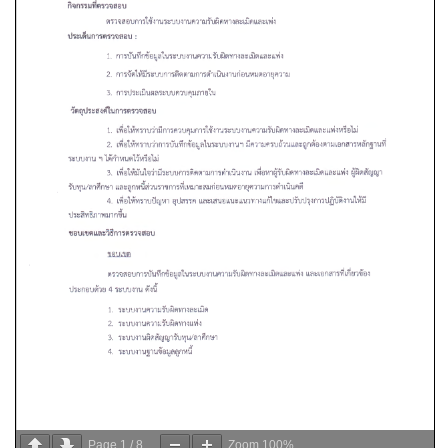
Page
1
/
8
Zoom
100%