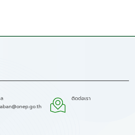
มล
ติดต่อเรา
raban@onep.go.th