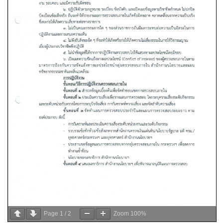
Page
1
/
2
Zoom
100%